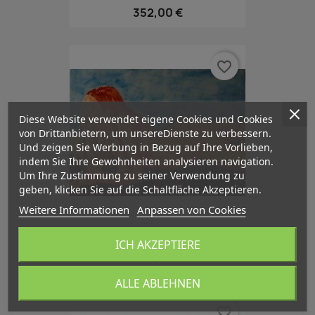
352,00 €
favorite_border
Diese Website verwendet eigene Cookies und Cookies
von Drittanbietern, um unsereDienste zu verbessern.
Und zeigen Sie Werbung in Bezug auf Ihre Vorlieben,
indem Sie Ihre Gewohnheiten analysieren navigation.
Um Ihre Zustimmung zu seiner Verwendung zu
geben, klicken Sie auf die Schaltfläche Akzeptieren.
Weitere Informationen
Anpassen von Cookies
Mädchen Auf Der Decke
ICH AKZEPTIERE
267,50 €
ALLE ABLEHNEN
favorite_border