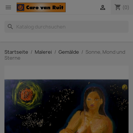
shopping_cart


(0)
search
Startseite
Malerei
Gemälde
Sonne, Mond und
Sterne