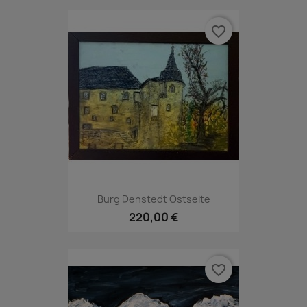
favorite_border
Burg Denstedt Ostseite
220,00 €
favorite_border