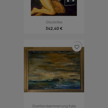
Glücksfee
342,40 €
favorite_border
Goetterdaemmerung Italia