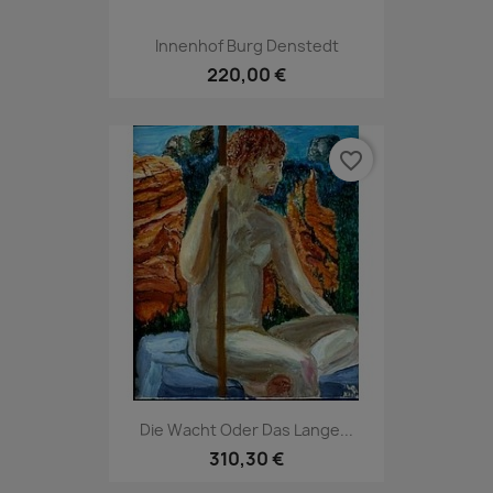
Innenhof Burg Denstedt
220,00 €
favorite_border
Die Wacht Oder Das Lange...
310,30 €