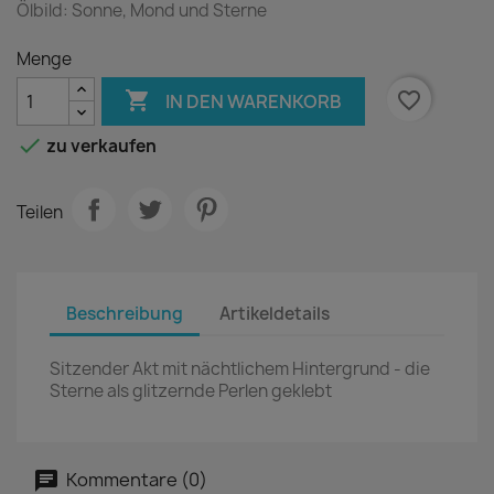
Ölbild: Sonne, Mond und Sterne
Menge

favorite_border
IN DEN WARENKORB

zu verkaufen
Teilen
Beschreibung
Artikeldetails
Sitzender Akt mit nächtlichem Hintergrund - die
Sterne als glitzernde Perlen geklebt
Kommentare (0)