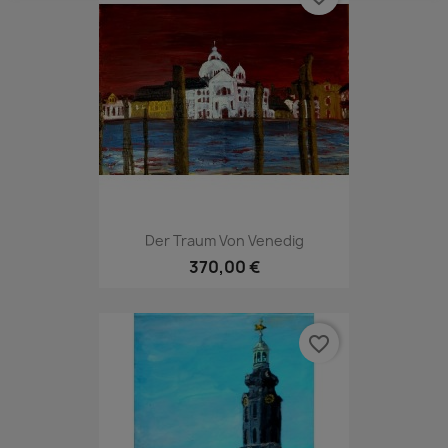
Der Traum Von Venedig
370,00 €
favorite_border