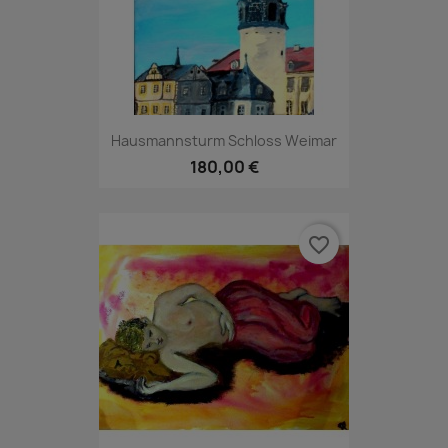
Hausmannsturm Schloss Weimar
180,00 €
favorite_border